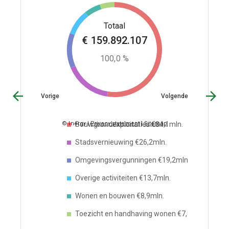
€
159.892.107
100,0 %
Vorige
Volgende
Bouwgrondexploitaties €84,1mln.
© Inergy
|
Privacy statement
|
Sitemap
Stadsvernieuwing €26,2mln.
Omgevingsvergunningen €19,2mln.
Overige activiteiten €13,7mln.
Wonen en bouwen €8,9mln.
Toezicht en handhaving wonen €7,8mln.