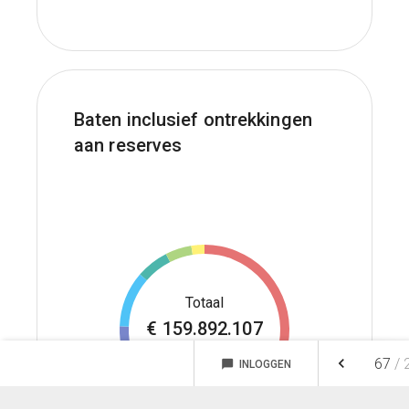
Baten inclusief ontrekkingen
aan reserves
€
159.892.107
100,0 %
keyboard_arrow_left
67
/
chat_bubble
INLOGGEN
NOTITIES
FAVORIETEN