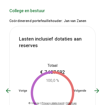
College en bestuur
Coördinerend portefeuillehouder: Jan van Zanen
Lasten inclusief dotaties aan
reserves
€
7.637.592
100,0 %
Vorige
Volgende
© Inergy
|
Privacy statement
|
Sitemap