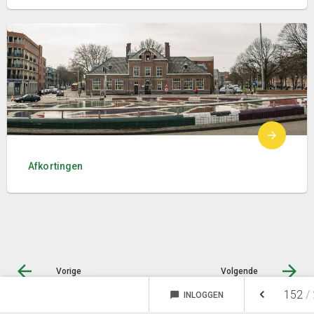
Afkortingen
Vorige
Volgende
keyboard_arrow_left
152
/
chat_bubble
INLOGGEN
NOTITIES
FAVORIETEN
© Inergy
|
Privacy statement
|
Sitemap