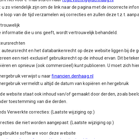
t u zo vriendelijk zijn om de link naar de pagina met de incorrecte inf
de loop van de tijd verzamelen wij correcties en zullen deze t.z.t. aanp
trouwelijk
e informatie die u ons geeft, wordt vertrouwelijk behandeld.
teursrechten
 auteursrecht en het databankenrecht op deze website liggen bij d
ereen een niet-exclusief gebruiksrecht op de inhoud ervan. Dit beteke
iëren en opnieuw (ook commercieel) kunt publiceren. U moet zich hi
 hergebruik verwijst u naar
financien.denhaag.nl
 hergebruik vermeldt u altijd de datum van kopiëren en hergebruik
de website staat ook inhoud van/of gemaakt door derden, zoals beel
der toestemming van die derden.
ds Verwerkte correcties: (Laatste wijziging op:)
recties die niet worden aangepast: (Laatste wijziging op:)
gebruikte software voor deze website