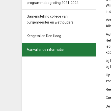
programmabegroting 2021-2024
Wil
In 
Samenstelling college van
Ver
burgemeester en wethouders
All
Au
Kengetallen Den Haag
Het
ied
Aanvullende informatie
kop
bij
bij
Op 
zon
Ree
Cor
De 