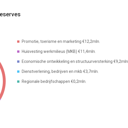
reserves
Promotie, toerisme en marketing €12,2mln.
Huisvesting werkmilieus (MKB) €11,4mln.
Economische ontwikkeling en structuurversterking €9,2
Dienstverlening, bedrijven en mkb €3,7mln.
Regionale bedrijfschappen €0,2mln.