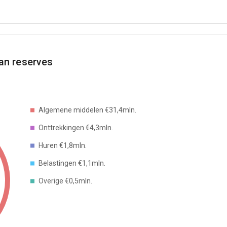
aan reserves
Algemene middelen €31,4mln.
Onttrekkingen €4,3mln.
Huren €1,8mln.
Belastingen €1,1mln.
Overige €0,5mln.